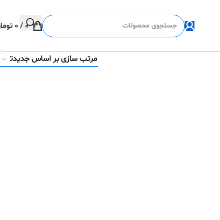
0
/
0
توما