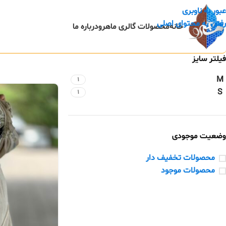
عبور به ناوبری
رفتن به محتوای اصلی
خانه
محصولات گالری ماهرو
درباره ما
فیلتر سایز
M
1
S
1
وضعیت موجودی
محصولات تخفیف دار
محصولات موجود