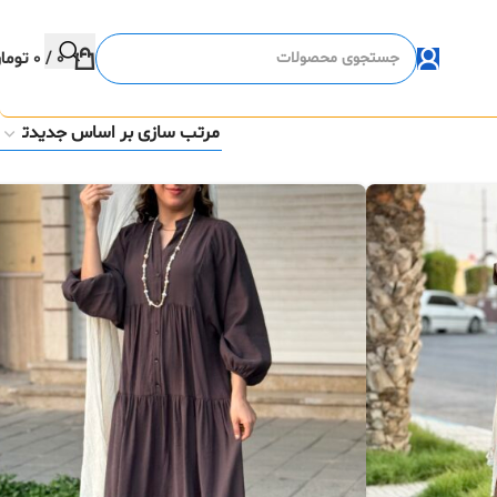
0
/
0
توما