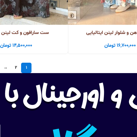
ن و شلوار لینن ایتالیایی
ست سارافون و کت لینن ای
16,700,000
تومان
14,500,000
تومان
→
2
1