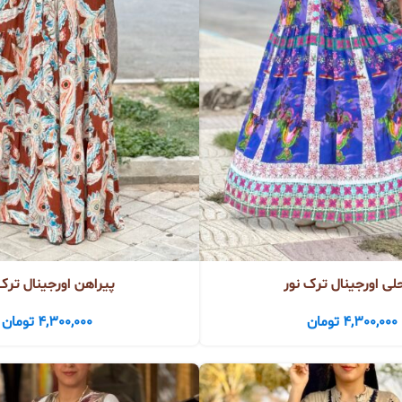
ی اورجینال ترک نور
پیراهن اورجینال ترک 
4,300,000
تومان
4,300,000
تومان