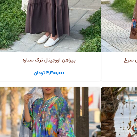
ل سرخ
پیراهن اورجینال ترک ستاره
4,300,000
تومان