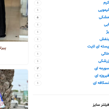
کرم
1
لیمویی
1
مشکی
5
ابی
1
بژ
1
بنفش
1
پسته ای لایت
1
پیرا
خاکی
1
زرشکی
1
سورمه ای
3
فیروزه ای
1
نسکافه ای
1
فیلتر سایز