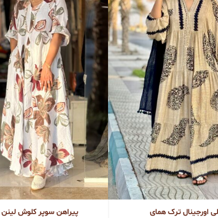
ی اورجینال ترک همای
پیراهن سوپر کلوش لینن ا