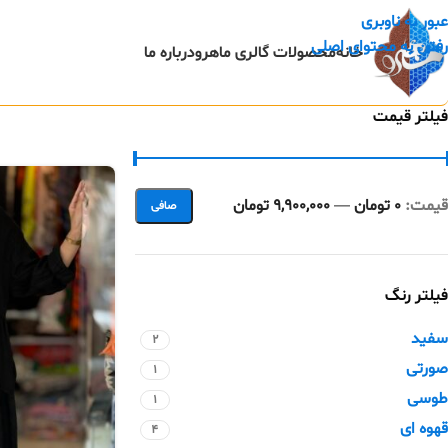
عبور به ناوبری
رفتن به محتوای اصلی
خانه
محصولات گالری ماهرو
درباره ما
فیلتر قیمت
قيمت:
0 تومان
—
9,900,000 تومان
صافی
فیلتر رنگ
سفید
2
صورتی
1
طوسی
1
قهوه ای
4