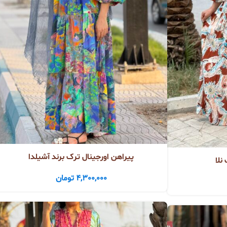
پیراهن اورجینال ترک برند آشیلدا
نلا
4,300,000
تومان