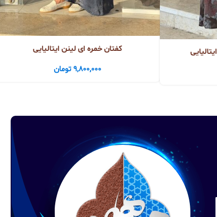
کفتان خمره ای لینن ایتالیایی
تالیایی
9,800,000
تومان