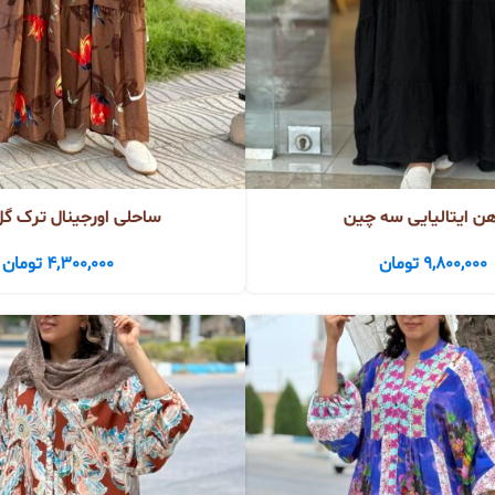
هن ایتالیایی سه چین
ساحلی اورجینال ترک گ
9,800,000
تومان
4,300,000
تومان