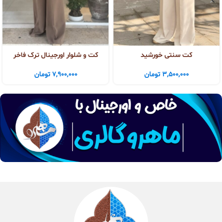
کت سنتی خورشید
کت و شلوار اورجینال ترک فاخر
3,500,000
تومان
7,900,000
تومان