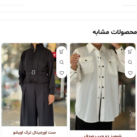
محصولات مشابه
ست اورجینال ترک اویشو
شومیز دو جیب صدف