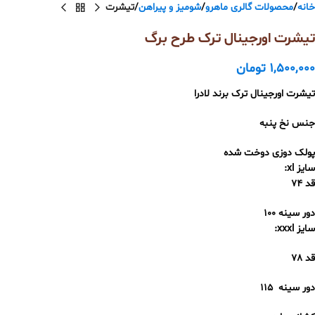
خانه
محصولات گالری ماهرو
شومیز و پیراهن
تيشرت
تیشرت اورجینال ترک طرح برگ
1,500,000
تومان
تیشرت اورجینال ترک‌ برند لادرا
جنس نخ پنبه
پولک دوزی دوخت شده
سايز xl:
قد ٧٤
دور سينه ١٠٠
سايز xxxl:
قد ٧٨
دور سينه ١١٥