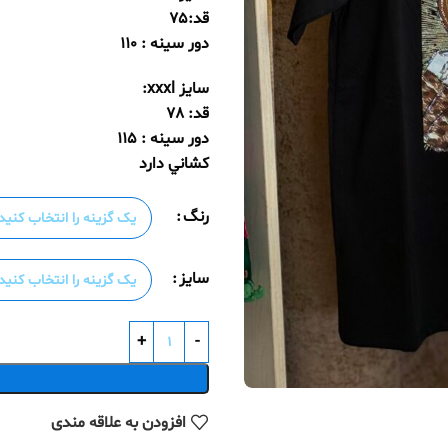
قد:٧٥
دور سينه : ١١٠
سايز xxxl:
قد: ٧٨
دور سينه : ١١٥
كشاني دارد
رنگ
سایز
افزودن به علاقه مندی