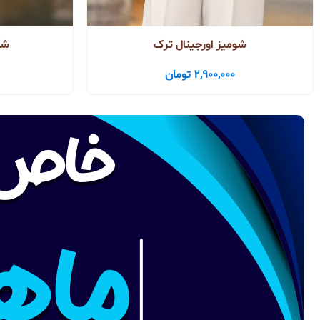
شومیز اورجینال ترک
شو
2,900,000
تومان