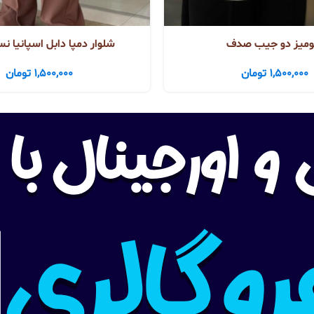
میز دو جیب صدف
شلوار دمپا دابل اسپانیا نس
1,500,000
تومان
1,500,000
تومان