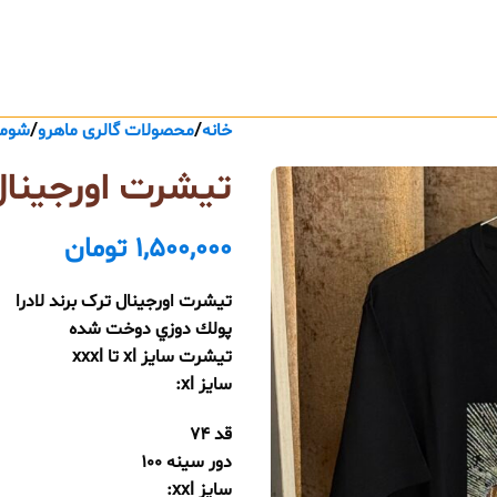
خانه
محصولات گالری ماهرو
شومی
تیشرت اورجینال
1,500,000
تومان
تيشرت اورجينال ترک برند لادرا
پولك دوزي دوخت شده
تيشرت سايز xl تا xxxl
سايز xl:
قد ٧٤
دور سينه ١٠٠
سايز xxl: