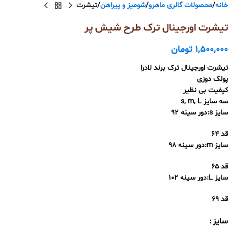
خانه
محصولات گالری ماهرو
شومیز و پیراهن
تيشرت
تیشرت اورجینال ترک طرح شیش پر
1,500,000
تومان
تيشرت اورجینال ترک برند لادرا
پولک دوزی
کیفیت بی نظیر
سه سايز s, m, L
سایز s:دور سینه ۹۲
قد ۶۴
سایز m:دور سینه ۹۸
قد ۶۵
سایز L:دور سینه ۱۰۲
قد ۶۹
سایز