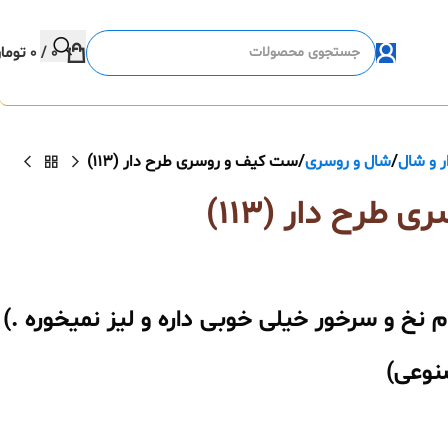
0
/
0
توما
ر و شال
شال و روسری
ست کیف و روسری طرح دار (113)
طرح دار (113)