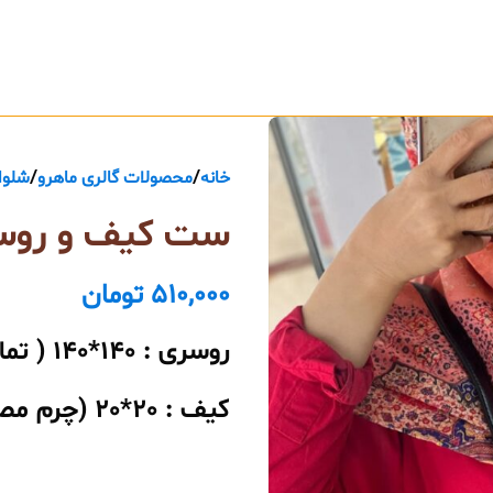
خانه
محصولات گالری ماهرو
شلوا
ست کیف و روسری 
510,000
تومان
روسری : 140*140 ( تمام نخ و سرخور خیلی خوبی داره و لیز نمیخوره .)
کیف : 20*20 (چرم مصنوعی)