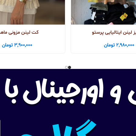
 لینن ایتالیایی پرستو
کت لینن مزونی ماه
2,980,000
تومان
3,900,000
تومان