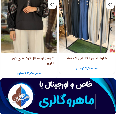
شلوار لینن ایتالیایی ۶ دکمه
شومیز اورجینال ترک طرح دون
اناری
6,900,000
تومان
3,500,000
تومان