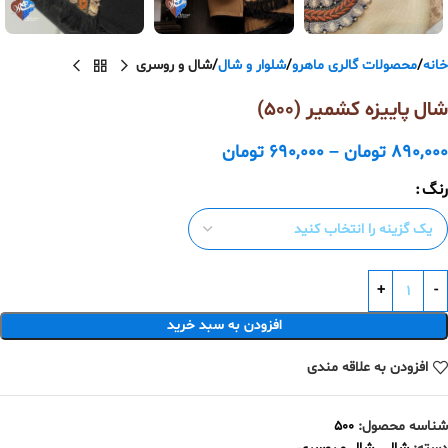
خانه
محصولات گالری ماهرو
شلوار و شال
شال و روسری
شال پاییزه کشمیر (500)
890,000
تومان
–
690,000
تومان
رنگ
افزودن به سبد خرید
افزودن به علاقه مندی
شناسه محصول:
500