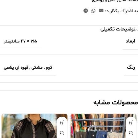
دسته:
شال
,
شال و روسری
به اشتراک بگذارید:
توضیحات تکمیلی
ابعاد
195 × 47 سانتیمتر
رنگ
کرم
,
مشکی
,
قهوه ای یشمی
محصولات مشابه