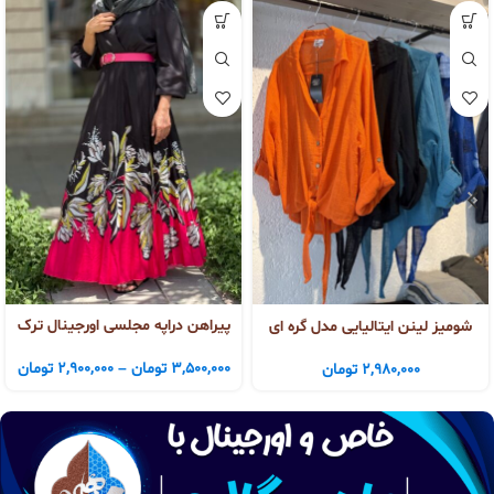
پیراهن دراپه مجلسی اورجینال ترک
شومیز لینن ایتالیایی مدل گره ای
3,500,000
تومان
–
2,900,000
تومان
2,980,000
تومان