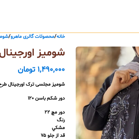
خانه
محصولات گالری ماهرو
شومی
شوميز اورجينال 
1,490,000
تومان
شومیز مجلسی ترک اورجینال طرح 
دور شکم باسن ۱۲۰
دور مچ ۲۲
رنگ
مشكي
قد از جلو ۷۵