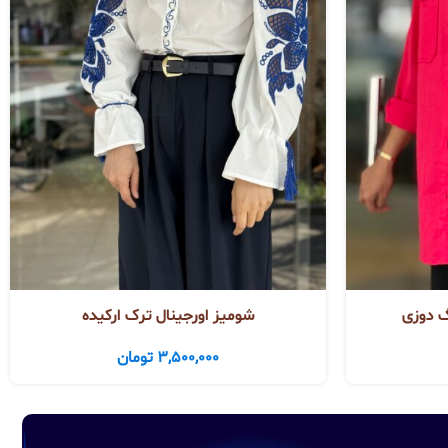
گ دوزی
شومیز اورجینال ترک ارکیده
3,500,000
تومان