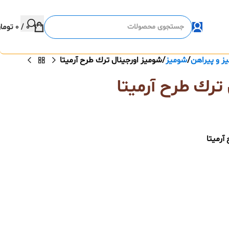
0
/
0
توما
ز و پیراهن
شومیز
شوميز اورجينال ترك طرح آرميتا
ترك طرح آرميتا
آرميتا