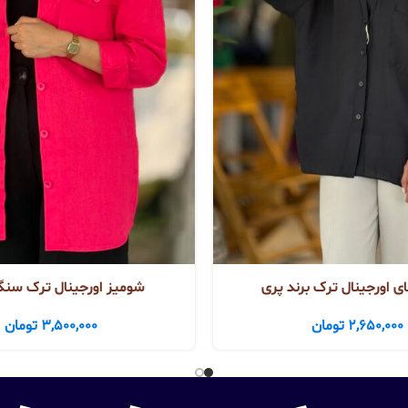
 اورجینال ترک برند پری
شومیز اورجینال ترک سن
2,650,000
تومان
3,500,000
تومان