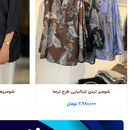
شومیز لینن ایتالیایی طرح ترمه
شومیزهای
2,980,000
تومان