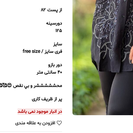
از پست ۸۲
دورسینه
۱۲۵
سایز
فری سایز / free size
دور بازو
40 سانتی متر
محشششششر و بي نقص 😍🥰🥰
پر از ظريف كاری
در انبار موجود نمی باشد
افزودن به علاقه مندی