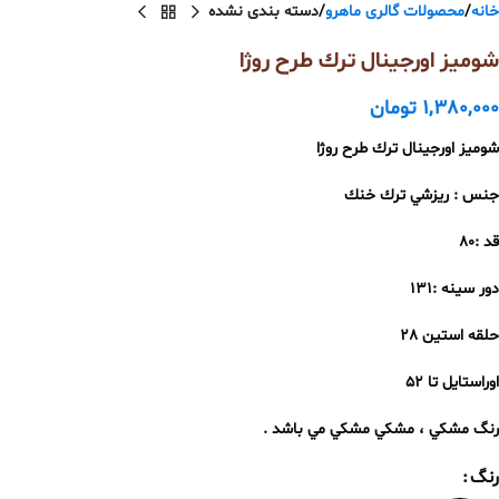
خانه
محصولات گالری ماهرو
دسته بندی نشده
شوميز اورجينال ترك طرح روژا
1,380,000
تومان
شوميز اورجينال ترك طرح روژا
جنس : ريزشي ترك خنك
قد :٨٠
دور سينه :١٣١
حلقه استين ٢٨
اوراستايل تا ٥٢
رنگ مشكي ، مشكي مشكي مي باشد .
رنگ