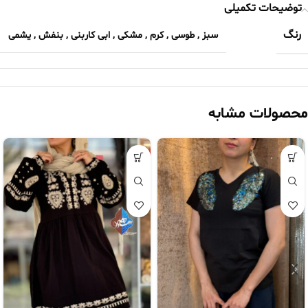
توضیحات تکمیلی
رنگ
سبز
,
طوسی
,
کرم
,
مشکی
,
ابی کاربنی
,
بنفش
,
یشمی
محصولات مشابه