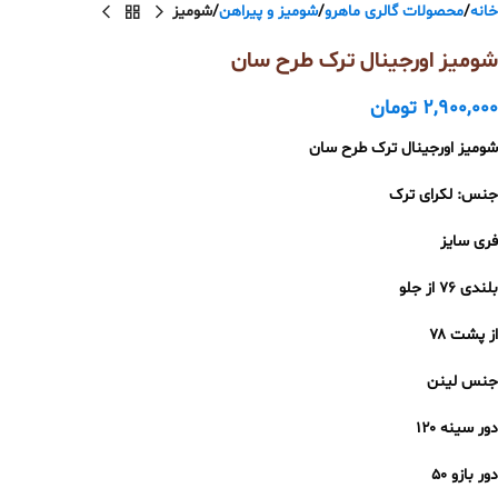
خانه
محصولات گالری ماهرو
شومیز و پیراهن
شومیز
شومیز اورجینال ترک طرح سان
2,900,000
تومان
شومیز اورجینال ترک طرح سان
جنس: لکرای ترک
فری سایز
بلندی ۷۶ از جلو
از پشت ۷۸
جنس لینن
دور سینه ۱۲۰
دور بازو ۵۰