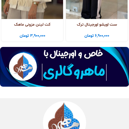
ست اویشو اورجینال ترک
کت لینن مزونی ماهک
6,900,000
تومان
3,900,000
تومان