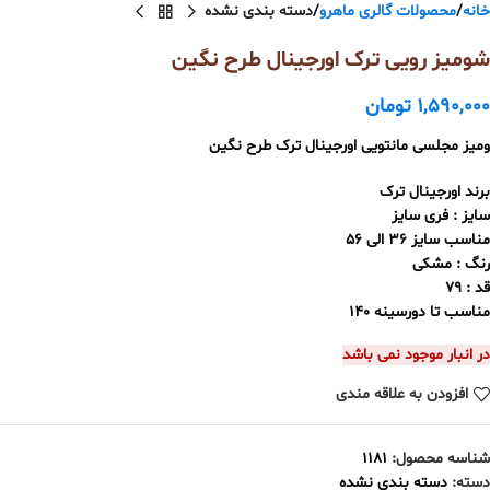
خانه
محصولات گالری ماهرو
دسته بندی نشده
شومیز رویی ترک اورجینال طرح نگین
1,590,000
تومان
ومیز مجلسی مانتویی اورجینال ترک طرح نگین
برند اورجینال ترک
سایز : فری سایز
مناسب سایز 36 الی 56
رنگ : مشکی
قد : ۷۹
مناسب تا دورسینه 140
در انبار موجود نمی باشد
افزودن به علاقه مندی
شناسه محصول:
1181
دسته:
دسته بندی نشده