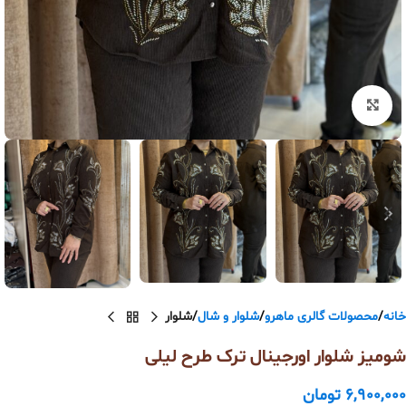
بزرگنمایی تصویر
خانه
محصولات گالری ماهرو
شلوار و شال
شلوار
شومیز شلوار اورجینال ترک طرح لیلی
6,900,000
تومان