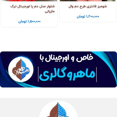
شومیز فانتزی طرح دم وال
شلوار مدل دم پا اورجینال ترک
مازراتی
1,200,000
تومان
1,500,000
تومان