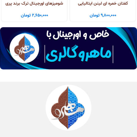
کفتان خمره ای لینن ایتالیایی
شومیزهای اورجینال ترک برند پری
9,800,000
تومان
2,650,000
تومان