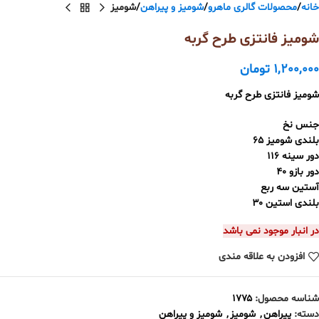
خانه
محصولات گالری ماهرو
شومیز و پیراهن
شومیز
شومیز فانتزی طرح گربه
1,200,000
تومان
شومیز‌ فانتزی طرح گربه
جنس نخ
بلندی شومیز ۶۵
دور سینه ۱۱۶
دور بازو ۴۰
آستین سه ربع
بلندی استین ۳۰
در انبار موجود نمی باشد
افزودن به علاقه مندی
شناسه محصول:
۱۷۷۵
دسته:
پیراهن
,
شومیز
,
شومیز و پیراهن