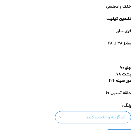
خنک و مجلسی
تضمین کیفیت
فری سایز
سایز ۳۸ تا ۴۸
جلو 70
پشت 78
دور سینه 126
حلقه آستین 60
رنگ