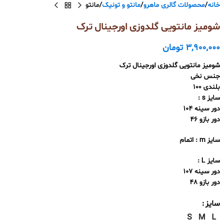
خانه
محصولات گالری ماهرو
مانتو و تونیک
مانتو
شومیز مانتویی گلدوزی اورجینال ترک
3,900,000
تومان
شومیز مانتویی گلدوزی اورجینال ترک
جنس نخی
بلندی 100
سایز s :
دور سینه 104
دور بازو 46
سایز m : اتمام
سایز L :
دور سینه 107
دور بازو 48
سایز
S
M
L