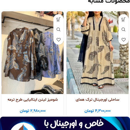
محصولات مشابه
ساحلی اورجینال ترک همای
شومیز لینن ایتالیایی طرح ترمه
4,300,000
تومان
2,980,000
تومان