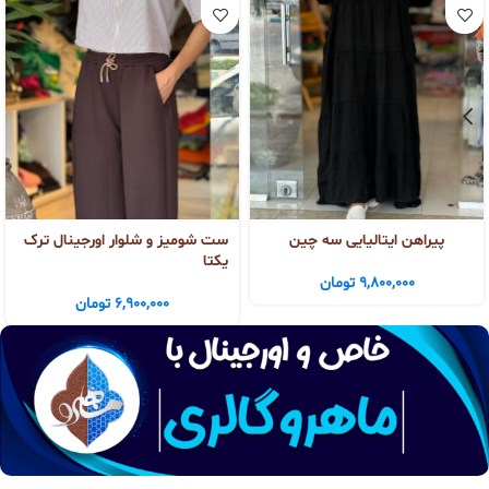
پیراهن ایتالیایی سه چین
ست شومیز و شلوار اورجینال ترک
یکتا
9,800,000
تومان
6,900,000
تومان