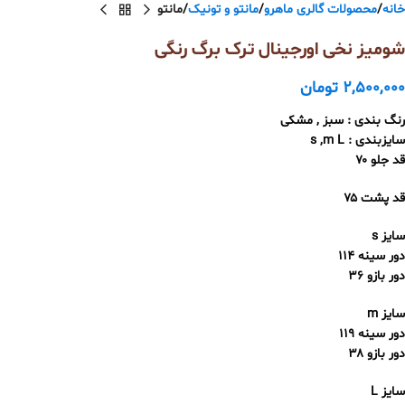
خانه
محصولات گالری ماهرو
مانتو و تونیک
مانتو
شومیز نخی اورجینال ترک برگ رنگی
2,500,000
تومان
رنگ‌ بندی : سبز , مشکی
سایزبندی : s ,m L
قد جلو ۷۰
قد پشت ۷۵
سایز s
دور سینه ۱۱۴
دور بازو ۳۶
سایز m
دور سینه ۱۱۹
دور بازو ۳۸
سایز L