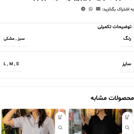
به اشتراک بگذارید:
توضیحات تکمیلی
رنگ
سبز
,
مشکی
سایز
L
,
M
,
S
محصولات مشابه