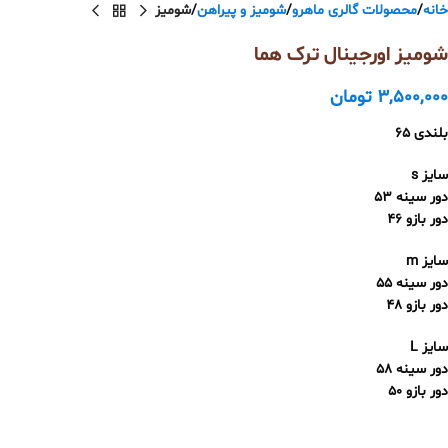
خانه
محصولات گالری ماهرو
شومیز و پیراهن
شومیز
شومیز اورجینال ترک هما
3,500,000
تومان
بلندی 65
سایز s
دور سینه 53
دور بازو 46
سایز m
دور سینه 55
دور بازو 48
سایز L
دور سینه 58
دور بازو 50