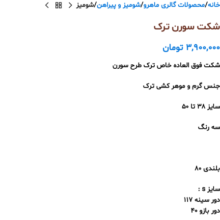
خانه
محصولات گالری ماهرو
شومیز و پیراهن
شومیز
شکت سورن ترک
3,900,000
تومان
شکت فوق العاده خاص ترک طرح سورن
جنس گرم و موهر کشی ترک
سایز ۳۸ تا ۵۰
سه رنگ
بلندی 80
سایز s :
دور سینه 117
دور بازو 40