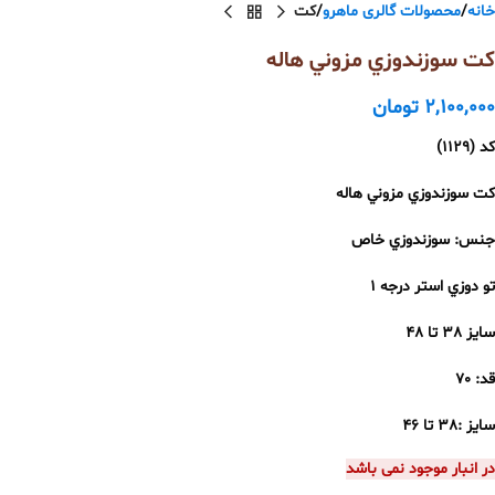
خانه
محصولات گالری ماهرو
کت
كت سوزندوزي مزوني هاله
2,100,000
تومان
كد
(١١٢٩)
كت
سوزندوزي
مزوني
هاله
جنس
:
سوزندوزي
خاص
تو
دوزي
استر
درجه
١
سايز
٣٨
تا
٤٨
قد
:
٧٠
سايز
:
٣٨
تا
٤٦
در انبار موجود نمی باشد