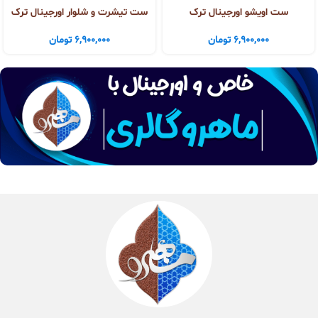
ست اویشو اورجینال ترک
ست تیشرت و شلوار اورجینال ترک
6,900,000
تومان
6,900,000
تومان