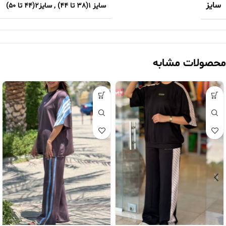
سایز
سایز 1(38 تا 44)
,
سایز2(44 تا 50)
محصولات مشابه