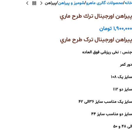
خانه
محصولات گالری ماهرو
شومیز و پیراهن
پیراهن
پيراهن اورجينال ترك طرح ماري
1,900,000
تومان
پیراهن اورجینال ترک طرح ماري
جنس : نخی ریزشی فوق العاده
دور کمر
سایز یک 108
سایز دو 112
سایز یک مناسب سایز 36الی 42
سایز دو مناسب سایز 44
الی 48 و 50