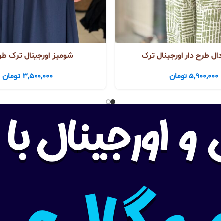
ل طرح دار اورجینال ترک
شومیز اورجینال ترک طر
5,900,000
تومان
3,500,000
تومان