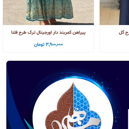
ح گل
پیراهن کمربند دار اورجینال ترک طرح فلنا
3,900,000
تومان