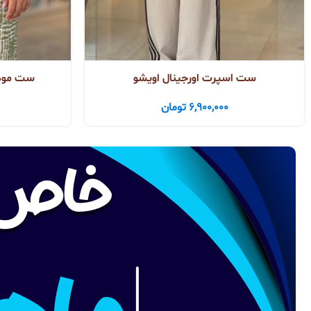
ست اسپرت اورجینال اویشو
ست مودا
6,900,000
تومان