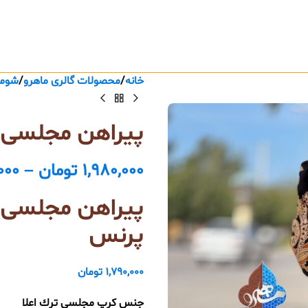
خانه
محصولات گالری ماهرو
شومی
پیراهن مجلسی ب
1,980,000
تومان
–
000
پیراهن مجلسی زن
پرنس
1,790,000
تومان
جنس كرپ مجلسي ترك اعلا