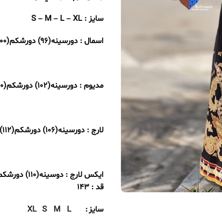
سایز : S – M – L – XL
اسمال : دورسینه(96) دورشکم(100) دورباسن(112) دوربازو(38)
مدیوم : دورسینه(102) دورشکم(110) دورباسن(118) دوربازو(40)
لارج : دورسینه(106) دورشکم(112) دورباسن(120) دوربازو(42)
ایکس لارج : دوسینه(110) دورشکم(116) دورباسن(128) دوربازو(46)
قد : 143
سایز
L
M
S
XL