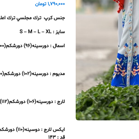
1,790,000
تومان
جنس كرپ ترك مجلسي ترك اعلا
سایز : S – M – L – XL
اسمال : دورسینه(96) دورشکم(100) دورباسن(112) دوربازو(38)
مدیوم : دورسینه(102) دورشکم(110) دورباسن(118) دوربازو(40)
لارج : دورسینه(106) دورشکم(112) دورباسن(120) دوربازو(42)
ایکس لارج : دوسینه(110) دورشکم(116) دورباسن(128) دوربازو(46)
قد : 143