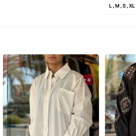
L
,
M
,
S
,
XL