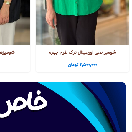
شومیز نخی اورجینال ترک طرح چهره
شومیزهای
2,500,000
تومان