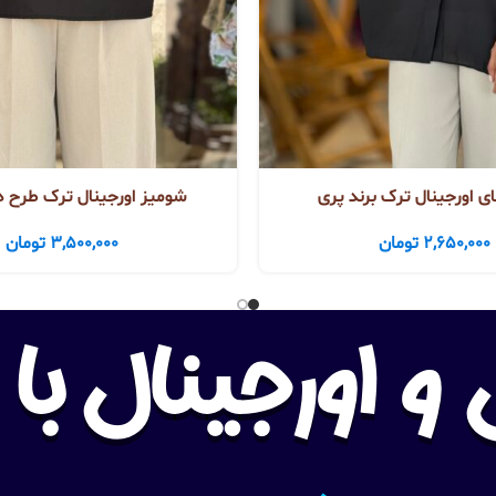
 اورجینال ترک برند پری
شومیز اورجینال ترک طرح د
2,650,000
تومان
3,500,000
تومان