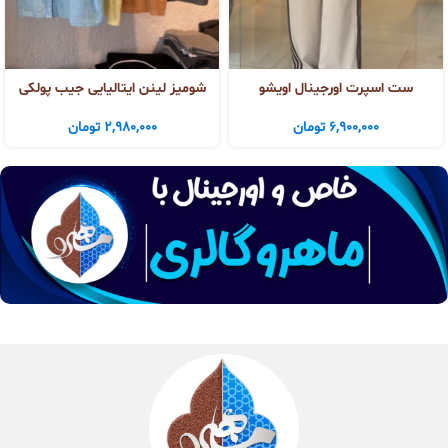
ست اسپرت اورجینال اویشو
شومیز لینن ایتالیایی جیب پولکی
6,900,000
تومان
2,980,000
تومان