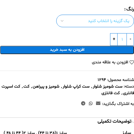
رنگ
افزودن به سبد خرید
افزودن به علاقه مندی
شناسه محصول:
1294
دسته:
ست شومیز شلوار
,
ست کراپ شلوار
,
شومیز و پیراهن
,
کت
,
کت اسپرت
فانتری
,
کت فانتزی
به اشتراک بگذارید:
توضیحات تکمیلی
سایز
سایز 1(38 تا 44)
,
سایز ۲( ۴۴ تا ۴۸ )