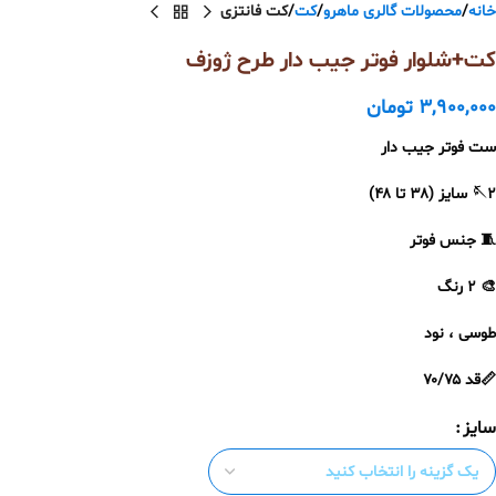
خانه
محصولات گالری ماهرو
کت
کت فانتزی
کت+شلوار فوتر جیب دار طرح ژوزف
3,900,000
تومان
ست فوتر جیب دار
🪡۲ سایز (۳۸ تا ۴۸)
🧵 جنس فوتر
🎨 ۲ رنگ
طوسی ، نود
📏قد ۷۰/۷۵
سایز