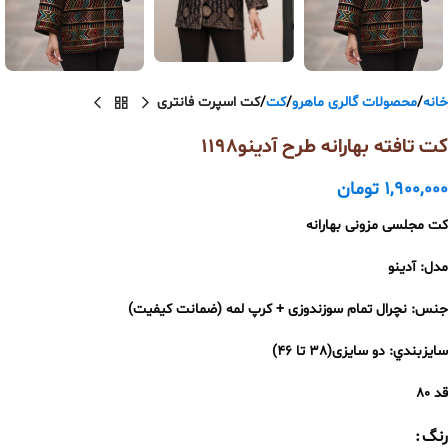
خانه
محصولات گالری ماهرو
کت
کت اسپرت فانتری
کت تافته بهارانه طرح آدینو1198
1,900,000
تومان
کت مجلسی مزونی بهارانه
مدل
:
آدینو
جنس
:
نچرال
تمام
سوزندوزی
+
کرپ
لمه
(ضمانت
کیفیت)
سايزبندي
:
دو
سایزی(
38
تا
46
)
قد
۸۰
رنگ