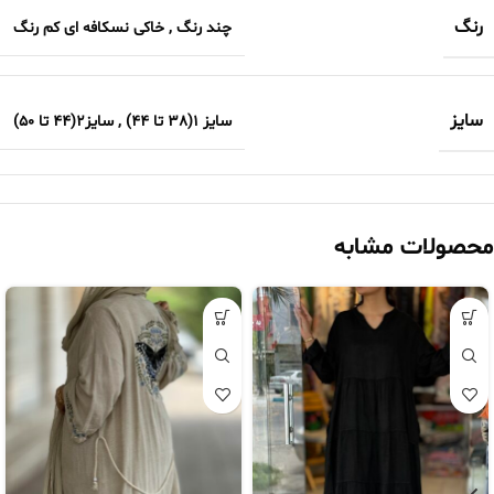
رنگ
چند رنگ
,
خاکی نسکافه ای کم رنگ
سایز
سایز 1(38 تا 44)
,
سایز2(44 تا 50)
محصولات مشابه