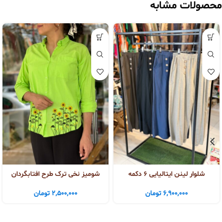
محصولات مشابه
شلوار لینن ایتالیایی ۶ دکمه
شومیز نخی ترک طرح افتابگردان
6,900,000
تومان
2,500,000
تومان