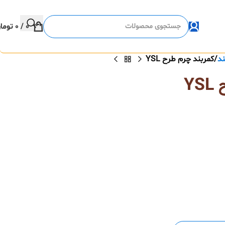
0
/
0
توما
ند
کمربند چرم طرح YSL
Y