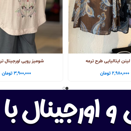
ینن ایتالیایی طرح ترمه
شومیز رویی اورجینال تر
2,980,000
تومان
3,900,000
تومان