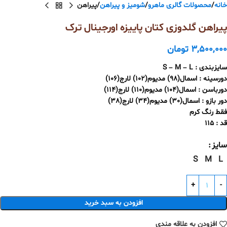
خانه
محصولات گالری ماهرو
شومیز و پیراهن
پیراهن
پیراهن گلدوزی کتان پاییزه اورجینال ترک
3,500,000
تومان
سایزبندی : S – M – L
دورسینه : اسمال(98) مدیوم(102) لارج(106)
دورباسن : اسمال(104) مدیوم(110) لارج(114)
دور بازو : اسمال(30) مدیوم(34) لارج(38)
فقط رنگ کرم
قد : 115
سایز
S
M
L
افزودن به سبد خرید
افزودن به علاقه مندی