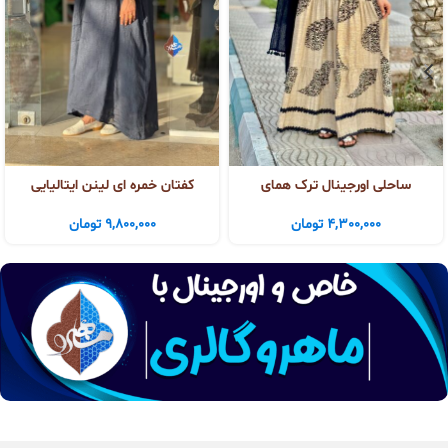
ساحلی اورجینال ترک همای
کفتان خمره ای لینن ایتالیایی
4,300,000
تومان
9,800,000
تومان