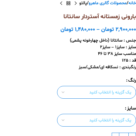
خانه
محصولات گالری ماهرو
پالتو
بارونی زمستانه آستردار سانتانا
2,900,000
تومان
–
1,480,000
تومان
جنس : سانتانا (داخل چهارخونه پشمی)
سایز : سایز1 – سایز2
مناسب سایز 38 تا 46
قد : 125
رنگبندی : نسکافه ای/مشکی/سبز
رنگ
سایز