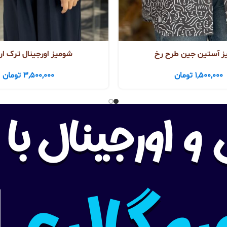
ز آستین جین طرح رخ
شومیز اورجینال ترک ار
1,500,000
تومان
3,500,000
تومان