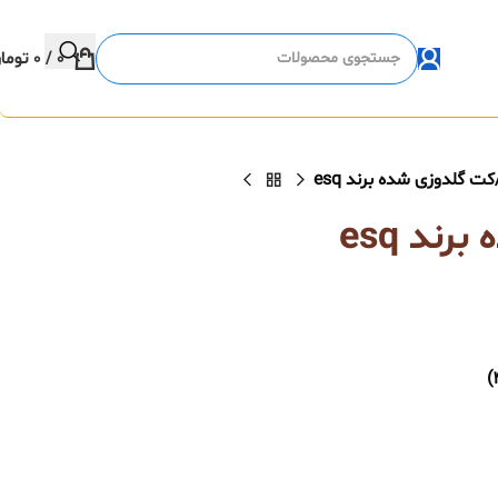
0
/
0
توما
کت گلدوزی شده برند esq
ند esq