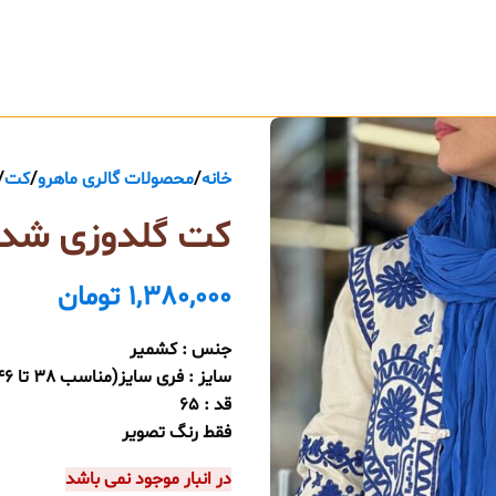
خانه
محصولات گالری ماهرو
کت
کت گلدوزی شده بر
1,380,000
تومان
جنس : کشمیر
سایز : فری سایز(مناسب 38 تا 46)
قد : 65
فقط رنگ تصویر
در انبار موجود نمی باشد