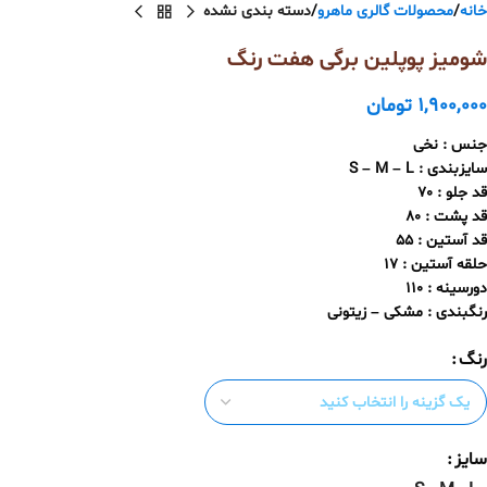
خانه
محصولات گالری ماهرو
دسته بندی نشده
شومیز پوپلین برگی هفت رنگ
1,900,000
تومان
جنس : نخی
سایزبندی : S – M – L
قد جلو : 70
قد پشت : 80
قد آستین : 55
حلقه آستین : 17
دورسینه : 110
رنگبندی : مشکی – زیتونی
رنگ
سایز