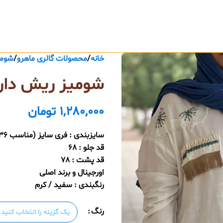
خانه
محصولات گالری ماهرو
شومی
شومیز ریش دار 
1,280,000
تومان
سایزبندی : فری سایز (مناسب 36 تا 48)
قد جلو : 68
قد پشت : 78
اورجینال و برند اصلی
رنگبندی : سفید / کرم
رنگ