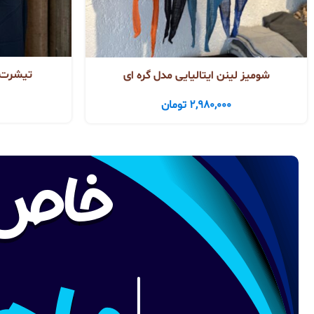
تیشرت ا
شومیز لینن ایتالیایی مدل گره ای
2,980,000
تومان