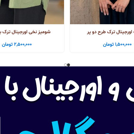
ورجینال ترک طرح دو پر
شومیز نخی اورجینال ترک ب
1,500,000
تومان
2,500,000
تومان