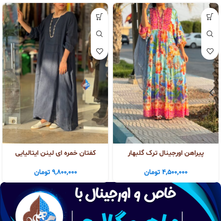
پیراهن اورجینال ترک گلبهار
کفتان خمره ای لینن ایتالیایی
4,500,000
تومان
9,800,000
تومان