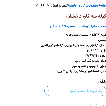
خانه
محصولات گالری ماهرو
کیف و کفش
کوله سه کاره درخشان
1,500,000
تومان
–
890,000
تومان
کوله 3 کاره : دستی-دوشی-کوله
جنس :
داخل کوله(چرم مصنوعی) بیرون کوله(میکروپلاس)
وزن : 944 گرم
ابعاد : 39*29*12
دارای ضربه گیر لپ تاپ
دارای 7 جیب و فضای مجزا
قابل شستشو در ماشین لباس شویی
رنگ