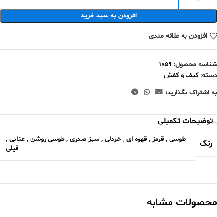
افزودن به سبد خرید
افزودن به علاقه مندی
شناسه محصول:
1059
دسته:
کیف و کفش
به اشتراک بگذارید:
توضیحات تکمیلی
طوسی
,
قرمز
,
قهوه ای
,
خردلی
,
سبز صدری
,
طوسی روشن
,
عنابی
,
رنگ
فیلی
محصولات مشابه