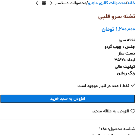
خانه
محصولات گالری ماهرو
محصولات دستساز
تخته سرو قلبی
1,200,000
تومان
تخته سرو
جنس : چوب گردو
دست ساز
ابعاد 20*35
کیفیت عالی
رنگ روشن
فقط 1 عدد در انبار موجود است
افزودن به سبد خرید
افزودن به علاقه مندی
شناسه محصول:
1080