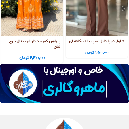
شلوار دمپا دابل اسپانیا نسکافه ای
پیراهن کمربند دار اورجینال طرح
فلن
1,500,000
تومان
4,300,000
تومان