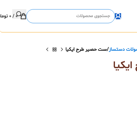
0
/
0
توما
لات دستساز
ست حصیر طرح ایکیا
یکیا