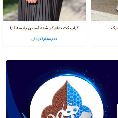
ترک
كراپ كت تمام كار شده آستين پليسه كارا
1,580,000
تومان