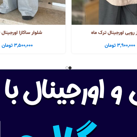
رویی اورجینال ترک ماه
شلوار ساکازا اورجینال 
3,900,000
تومان
3,500,000
تومان