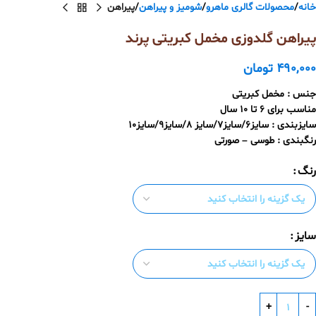
خانه
محصولات گالری ماهرو
شومیز و پیراهن
پیراهن
پیراهن گلدوزی مخمل کبریتی پرند
490,000
تومان
جنس : مخمل کبریتی
مناسب برای 6 تا 10 سال
سایزبندی : سایز6/سایز7/سایز 8/سایز9/سایز10
رنگبندی : طوسی – صورتی
رنگ
سایز