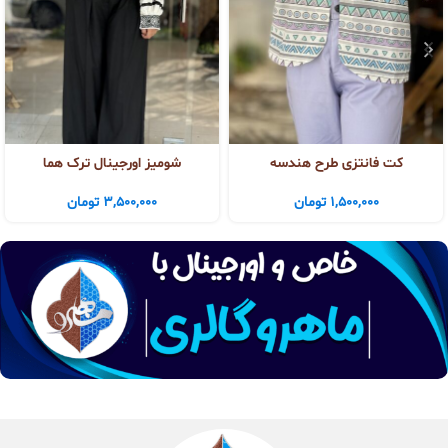
کت فانتزی طرح هندسه
شومیز اورجینال ترک هما
1,500,000
تومان
3,500,000
تومان