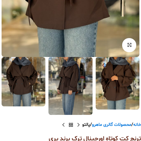
بزرگنمایی تصویر
خانه
محصولات گالری ماهرو
پالتو
ترنج کت کوتاه اورجینال ترک برند پری