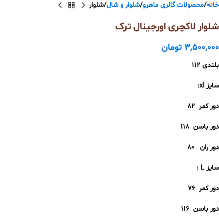
خانه
محصولات گالری ماهرو
شلوار و شال
شلوار
شلوار لاکچری اورجینال ترک
3,500,000
تومان
بلندی 112
سایز xl:
دور کمر
82
دور باسن
118
دور ران
80
سایز L :
دور کمر
76
دور باسن
116