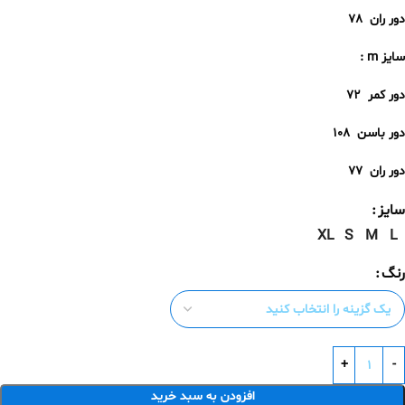
دور ران
78
سایز m :
دور کمر
72
دور باسن
108
دور ران
77
سایز
XL
S
M
L
رنگ
افزودن به سبد خرید