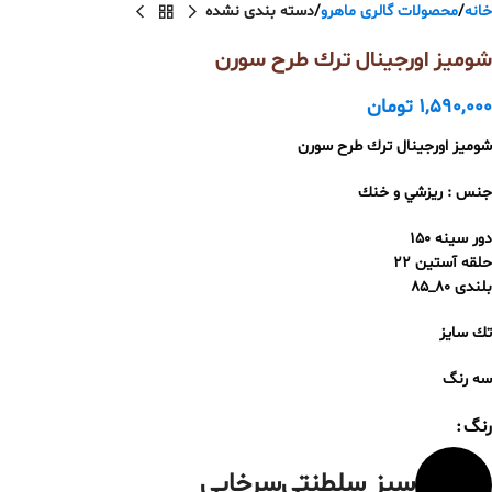
خانه
محصولات گالری ماهرو
دسته بندی نشده
شوميز اورجينال ترك طرح سورن
1,590,000
تومان
شوميز اورجينال ترك طرح سورن
جنس : ريزشي و خنك
دور سینه 150
حلقه آستین 22
بلندی 80_85
تك سايز
سه رنگ
رنگ
سبز سلطنتی
سرخابی