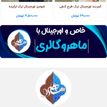
کمربند اورجینال ترک طرح کنفی
شومیز اورجینال ترک ارکیده
690,000
تومان
3,500,000
تومان