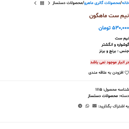
خانه
محصولات گالری ماهرو
محصولات دستساز
نیم ست ماهگون
530,000
تومان
نیم ست
گوشواره و انگشتر
جنس : برنج و برنز
در انبار موجود نمی باشد
افزودن به علاقه مندی
شناسه محصول:
1115
دسته:
محصولات دستساز
به اشتراک بگذارید: