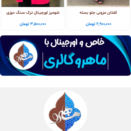
کفتان مزونی جلو بسته
شومیز اورجینال ترک سنگ دوزی
2,900,000
تومان
3,500,000
تومان