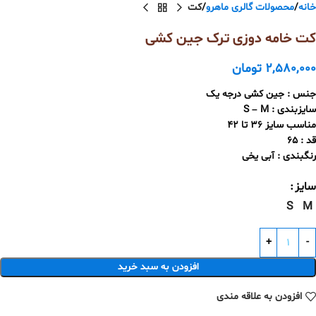
خانه
محصولات گالری ماهرو
کت
کت خامه دوزی ترک جین کشی
2,580,000
تومان
جنس : جین کشی درجه یک
سایزبندی : S – M
مناسب سایز 36 تا 42
قد : 65
رنگبندی : آبی یخی
سایز
S
M
افزودن به سبد خرید
افزودن به علاقه مندی