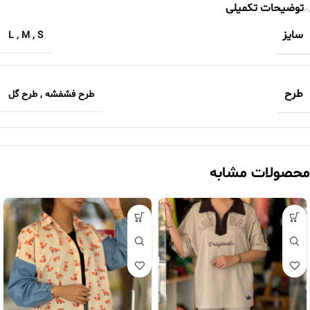
توضیحات تکمیلی
سایز
L
,
M
,
S
طرح
طرح فشفشه
,
طرح گل
محصولات مشابه