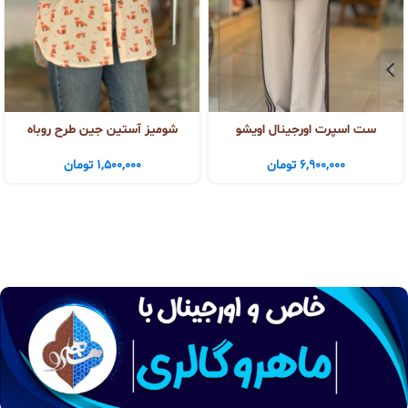
ست اسپرت اورجینال اویشو
شومیز آستین جین طرح روباه
6,900,000
تومان
1,500,000
تومان