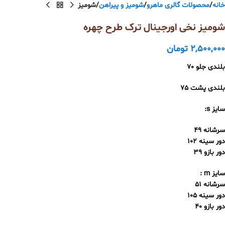
خانه
محصولات گالری ماهرو
شومیز و پیراهن
شومیز
شومیز نخی اورجینال ترک طرح چهره
2,500,000
تومان
بلندی جلو 70
بلندی پشت 75
سایز s:
سرشانه 49
دور سینه 102
دور بازو 39
سایز m :
سرشانه 51
دور سینه 105
دور بازو 40