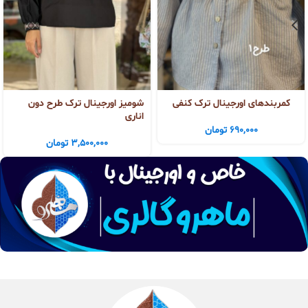
کمربندهای اورجینال ترک کنفی
شومیز اورجینال ترک طرح دون
اناری
690,000
تومان
3,500,000
تومان