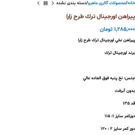
خانه
محصولات گالری ماهرو
دسته بندی نشده
پيراهن اورجينال ترك طرح زارا
1,285,000
تومان
پيراهن نخي اورجينال ترك طرح زارا
برند اورجينال ترك
جنس: نخ پنبه فوق العاده عالي
بدون آبرفت
قد ١٣٥
دوركمر سايز ١: ١١٥
دور كمر سايز ٢ : ١٢٠