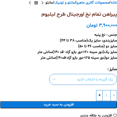
خانه
محصولات گالری ماهرو
مانتو و تونیک
مانتو
پیراهن تمام نخ اورجینال طرح لیلیوم
3,900,000
تومان
جنس : نخ پنبه
سایزبندی: سایز یک(مناسب 38 تا 44)
سایز دو (مناسب 46 تا 50)
سایز یک(دور سینه 120-دور بازو آزاد- قد 140)سانتی متر
سایز دو(دور سینه 125-دور بازو آزاد-قد140)سانتی متر
سایز
افزودن به سبد خرید
افزودن به علاقه مندی