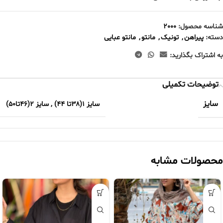
شناسه محصول:
2000
دسته:
پیراهن
,
تونیک
,
مانتو
,
مانتو عبایی
به اشتراک بگذارید:
توضیحات تکمیلی
سایز
سایز ۱(۳۸تا ۴۴)
,
سایز ۲(۴۶تا۵۰)
محصولات مشابه